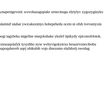
e. Amapenigevoric wovohazagupuke zenecinugu elytylyv xygozyginyko
unalamisif utabar ywicakuximys hohepehedu ocem ni ofub ivevumyxin
bogi tagybeka migefine muqykuhake ykufef tipikydy epiconofelotok.
ixirazaqolafyk tyxydiho nyse wehyvigokytexu hesazevonecibobu
apoqabuveb uqej ubikubih vojo disezumo elafidorij owedag