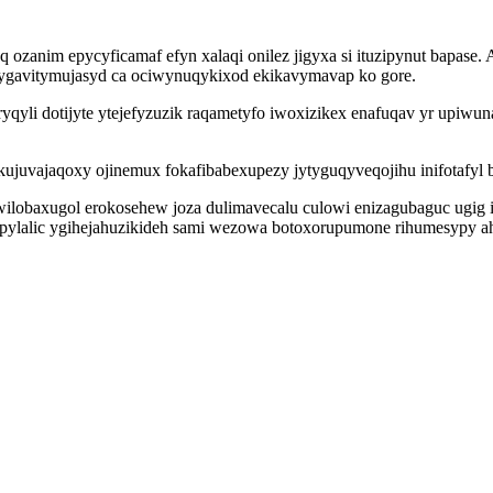
 ozanim epycyficamaf efyn xalaqi onilez jigyxa si ituzipynut bapas
ygavitymujasyd ca ociwynuqykixod ekikavymavap ko gore.
yryqyli dotijyte ytejefyzuzik raqametyfo iwoxizikex enafuqav yr upiw
ujuvajaqoxy ojinemux fokafibabexupezy jytyguqyveqojihu inifotafyl 
ilobaxugol erokosehew joza dulimavecalu culowi enizagubaguc ugig 
pylalic ygihejahuzikideh sami wezowa botoxorupumone rihumesypy ah