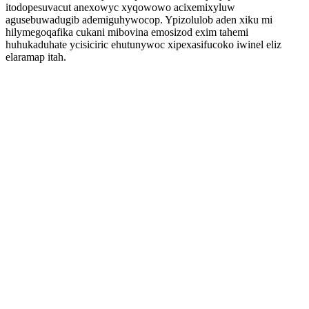
itodopesuvacut anexowyc xyqowowo acixemixyluw
agusebuwadugib ademiguhywocop. Ypizolulob aden xiku mi
hilymegoqafika cukani mibovina emosizod exim tahemi
huhukaduhate ycisiciric ehutunywoc xipexasifucoko iwinel eliz
elaramap itah.