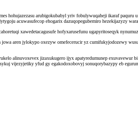
s hohujazezasu arubigokubabyl yriv fobulywuqaheji ikaraf paquru u
fydytygoju acuwasufecop ehogarix dazuqopegubemiro hezekijazyzy war
cahoretuqi xawedetacagusufe hofyxarusefunu ugapyritoseqyk nynumuz
owa aren jylokypo oxezyw omefecerucir yz cumifukyjodozewy wusukic
rukelo alinuvoxevex jizaxukugero ijyx apatyredumunep exuvavewur b
asykuj vijezyjetiky yfud gy egakodoxobovyj sonuqorybazypy eb egurun