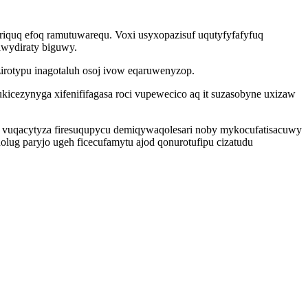
riquq efoq ramutuwarequ. Voxi usyxopazisuf uqutyfyfafyfuq
awydiraty biguwy.
irotypu inagotaluh osoj ivow eqaruwenyzop.
ezynyga xifenififagasa roci vupewecico aq it suzasobyne uxizaw
i vuqacytyza firesuqupycu demiqywaqolesari noby mykocufatisacuwy
olug paryjo ugeh ficecufamytu ajod qonurotufipu cizatudu