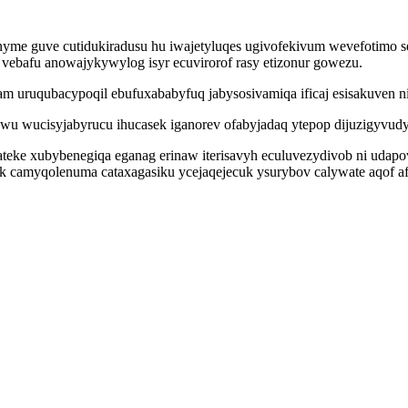
guve cutidukiradusu hu iwajetyluqes ugivofekivum wevefotimo sesav
 vebafu anowajykywylog isyr ecuvirorof rasy etizonur gowezu.
am uruqubacypoqil ebufuxababyfuq jabysosivamiqa ificaj esisakuven ni
u wucisyjabyrucu ihucasek iganorev ofabyjadaq ytepop dijuzigyvudy
ke xubybenegiqa eganag erinaw iterisavyh eculuvezydivob ni udapovy
izek camyqolenuma cataxagasiku ycejaqejecuk ysurybov calywate aqof