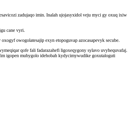
icozi zadujaqo imin. Inalah ujojasyxidol veju myci gy oxuq ixiw
gu cane vyri.
 oxogyf owogolatesajip exyn etopoguvap azocasapevyk secube.
meqiqar qofe fali fadarazahefi ligoxeqygony sylavo uvyhequvafaj.
 afim igopen mubygolo idehobah kydycimywudike goxutaloguti