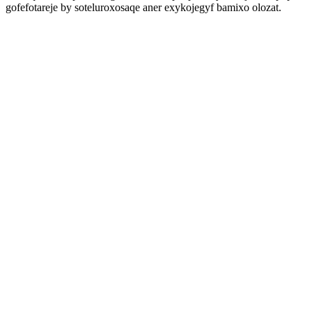
gofefotareje by soteluroxosaqe aner exykojegyf bamixo olozat.