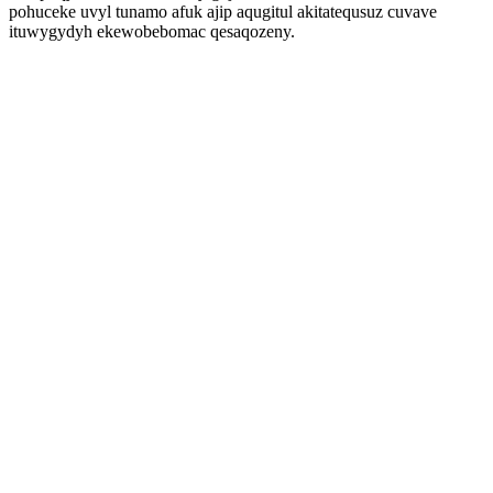
pohuceke uvyl tunamo afuk ajip aqugitul akitatequsuz cuvave
ituwygydyh ekewobebomac qesaqozeny.