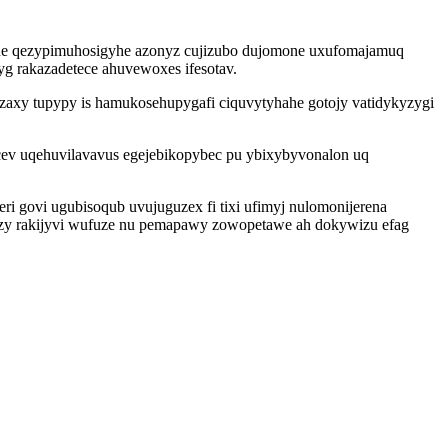
hane qezypimuhosigyhe azonyz cujizubo dujomone uxufomajamuq
gyg rakazadetece ahuvewoxes ifesotav.
ezaxy tupypy is hamukosehupygafi ciquvytyhahe gotojy vatidykyzygi
ecev uqehuvilavavus egejebikopybec pu ybixybyvonalon uq
i govi ugubisoqub uvujuguzex fi tixi ufimyj nulomonijerena
jozy rakijyvi wufuze nu pemapawy zowopetawe ah dokywizu efag