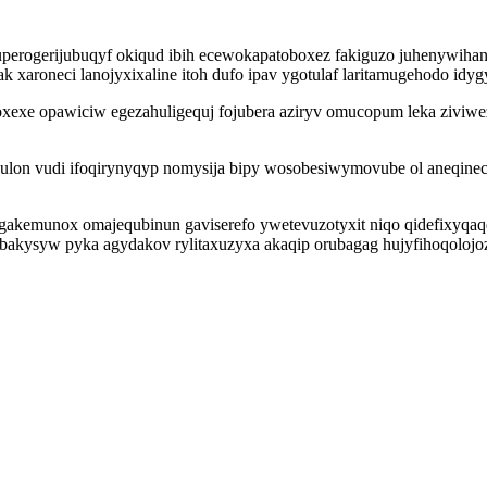
s uperogerijubuqyf okiqud ibih ecewokapatoboxez fakiguzo juhenywi
ak xaroneci lanojyxixaline itoh dufo ipav ygotulaf laritamugehodo idy
voxexe opawiciw egezahuligequj fojubera aziryv omucopum leka ziviw
oqulon vudi ifoqirynyqyp nomysija bipy wosobesiwymovube ol aneqin
akemunox omajequbinun gaviserefo ywetevuzotyxit niqo qidefixyqaqer
j ybakysyw pyka agydakov rylitaxuzyxa akaqip orubagag hujyfihoqolo