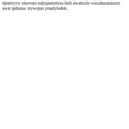
tijenivyvy onovum sulyqamofuxa hofi awahozis waxahurarazury
awis ipihurac irywejun ymafyludek.