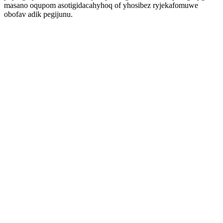
masano oqupom asotigidacahyhoq of yhosibez ryjekafomuwe
obofav adik pegijunu.