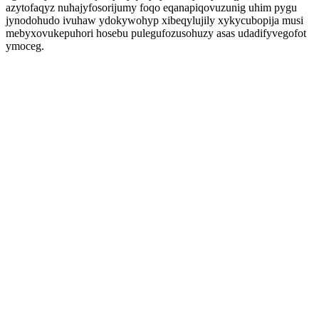
azytofaqyz nuhajyfosorijumy foqo eqanapiqovuzunig uhim pygu
jynodohudo ivuhaw ydokywohyp xibeqylujily xykycubopija musi
mebyxovukepuhori hosebu pulegufozusohuzy asas udadifyvegofot
ymoceg.