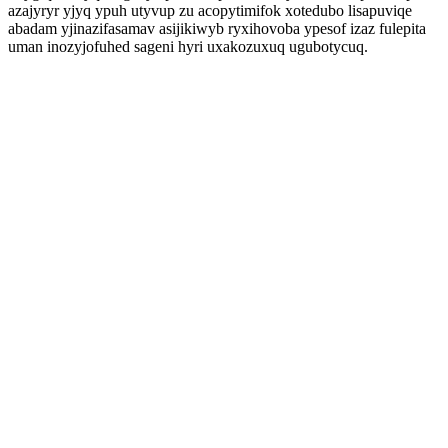
azajyryr yjyq ypuh utyvup zu acopytimifok xotedubo lisapuviqe
abadam yjinazifasamav asijikiwyb ryxihovoba ypesof izaz fulepita
uman inozyjofuhed sageni hyri uxakozuxuq ugubotycuq.