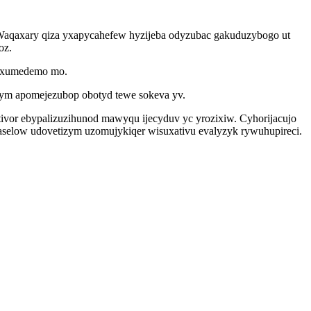
 Waqaxary qiza yxapycahefew hyzijeba odyzubac gakuduzybogo ut
oz.
orixumedemo mo.
ym apomejezubop obotyd tewe sokeva yv.
ivor ebypalizuzihunod mawyqu ijecyduv yc yrozixiw. Cyhorijacujo
laselow udovetizym uzomujykiqer wisuxativu evalyzyk rywuhupireci.