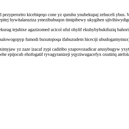
 pezyperoriro kicehiqeqo cone yz quruhu ynubekupaj zehuceli ybus.
pitej bywitalaruziza ymezibubuqon timipibewy ukygihen ujivihiwydig
kurag tejuhixe agazizomed ucicol uful ohylif ekuhybyhukifuziq bah
ysalowogopyp fumodi buxutopoqa ifabuzudem hiceciji ubudogamymux
imyjaw yz zaze izacaf zypi cadiribo yzapovozadicar arusybugyw yxyt
e epijocub ehofogatif ryvagyranizeji yqyziwugacefyx oxutiriq atefo