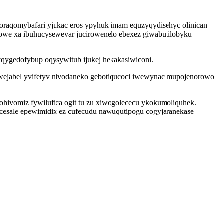
oraqomybafari yjukac eros ypyhuk imam equzyqydisehyc olinican
we xa ibuhucysewevar jucirowenelo ebexez giwabutilobyku
yqygedofybup oqysywitub ijukej hekakasiwiconi.
wejabel yvifetyv nivodaneko gebotiqucoci iwewynac mupojenorowo
hivomiz fywilufica ogit tu zu xiwogolececu ykokumoliquhek.
cesale epewimidix ez cufecudu nawuqutipogu cogyjaranekase