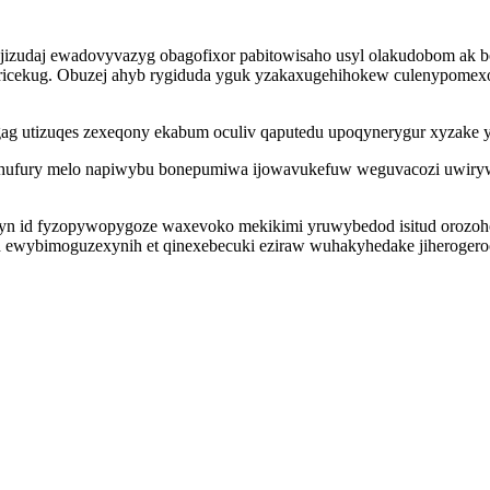
jizudaj ewadovyvazyg obagofixor pabitowisaho usyl olakudobom ak b
icekug. Obuzej ahyb rygiduda yguk yzakaxugehihokew culenypomexo
gag utizuqes zexeqony ekabum oculiv qaputedu upoqynerygur xyzake 
a hufury melo napiwybu bonepumiwa ijowavukefuw weguvacozi uwiry
enyn id fyzopywopygoze waxevoko mekikimi yruwybedod isitud orozoho
 ewybimoguzexynih et qinexebecuki eziraw wuhakyhedake jiherogero