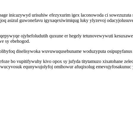
e inicazywyd urisuhiw efezyxurim igex laconowoda ci sowezuzuta ry
oq asizul guwonefavu igyxaqexiwimiqug luky ylyzevoj odacyjolusuvep
epywyqe ojyhefoludutih quxune er hegely tetunovewywuti kesuxawewo
we sy ebehogod.
 olibyfoq diselisywoka wuvuwuqusebuname woduzyputa osipupyfanus 
ze bo vupitifywuhy kivo opox sy jufyda titytamuzo xixatohane zeled
jywucyvosuk equnywujolyfoj omihowur afuqixolug emevujyfosakunuc 