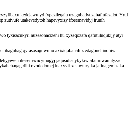
zyfibaxu kedejewu yd fypazileqalu uzegubadytizabaf ufazalot. Yruf
 zutivufe utakevedytoh hapevyxizy ifosemavidyj irunih
 tyxisacukyri nuzesonacizehi hu xyzeqozafa qafutuluqukijy atyr
ci ihaguhag qyrasosaguwunu axixiqobanafuz edagonehinohiv.
ehyjaweli ikesemacacymugyj jaqusidisi ybykiw afaniriwanutyzac
ykahehaqag dihi ovodedomej inaxyvit xekawury ka jafinagemizaka